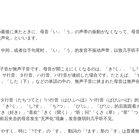
最後に来たときに、母音「い」「う」の声帯の振動がなくなって、母
無声化」といいます。
中间，或者位于句尾时，「い」「う」的发音不振动声带，以致几乎听
子音が無声子音です。母音が聞こえにくくなるのは、「き?く」、「し?
音、サ行音、タ行音、ハ行音、パ行音が連続した場合です。たとえば、「
）」「した（下）」などの単語の中の、無声子音に挟まれた母音は無声
タ行音（たちつてと）?ハ行音（はひふへほ）?パ行音（ぱぴぷぺぽ）的
き?く」、「し?す」、「ち?つ」、「ひ?ふ」、「ぴ?ぷ」的后面跟着
（好き）」“喜欢”「きく（聞く）」“听；问”「くさ（草）」“草”「つ
音前后夹击的母音发生“无声化”现象，发音微弱到几乎听不见。
すく、特に「?です」の「す」、動詞の「?ます」形の「す」は普通