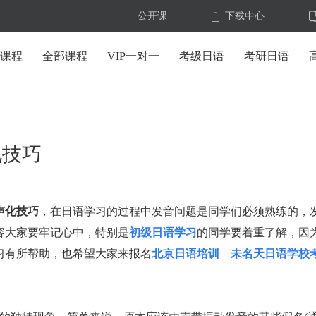
公开课
下载中心
U课程
全部课程
VIP一对一
考级日语
考研日语
化技巧
声化技巧
，在日语学习的过程中发音问题是同学们必须熟练的，
容大家要牢记心中，特别是
初级日语学习
的同学要着重了解，因
习有所帮助，也希望大家来报名
北京日语培训
—
未名天日语学校