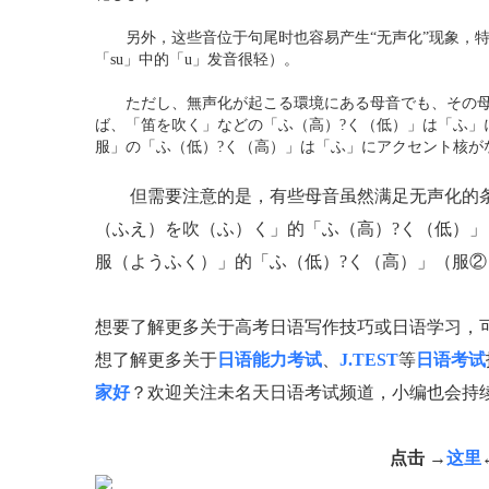
另外，这些音位于句尾时也容易产生“无声化”现象，特别
「su」中的「u」发音很轻）。
ただし、無声化が起こる環境にある母音でも、その母
ば、「笛を吹く」などの「ふ（高）?く（低）」は「ふ」
服」の「ふ（低）?く（高）」は「ふ」にアクセント核が
但需要注意的是，有些母音虽然满足无声化的条
（ふえ）を吹（ふ）く」的「ふ（高）?く（低）
服（ようふく）」的「ふ（低）?く（高）」（服
想要了解更多关于高考日语写作技巧或日语学习，
想了解更多关于
日语能力考试
、
J.TEST
等
日语考试
家好
？欢迎关注未名天日语考试频道，小编也会持
点击 →
这里