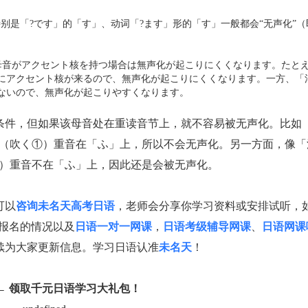
是「?です」的「す」、动词「?ます」形的「す」一般都会“无声化”（
音がアクセント核を持つ場合は無声化が起こりにくくなります。たと
にアクセント核が来るので、無声化が起こりにくくなります。一方、「
ないので、無声化が起こりやすくなります。
件，但如果该母音处在重读音节上，就不容易被无声化。比如
」（吹く①）重音在「ふ」上，所以不会无声化。另一方面，像「
②）重音不在「ふ」上，因此还是会被无声化。
可以
咨询未名天高考日语
，老师会分享你学习资料或安排试听，
报名的情况以及
日语一对一网课
，
日语考级辅导网课
、
日语网课
续为大家更新信息。
学习日语认准
未名天
！
← 领取千元日语学习大礼包！