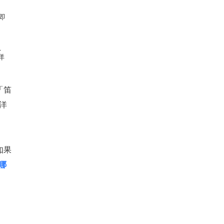
即
え
洋
「笛
洋
如果
哪