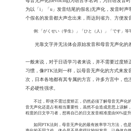
母音无声化(devoicing)为语言学名词，为日
为以「i」「u」发音结尾的假名)无声化，发音时
个假名的发音都大声念出来，而达到省力、方便发音
例:「がくせい（学生）」「ひと（人）」「です」等
光靠文字并无法体会原始发音和母音无声化的差
一般来说，对于日语学习者来说，并不需要过度矫
习惯，像PTK法则一样，以母音无声化的方式来发
次，日本各地都有其专属的方言，许多方言中，也
不必硬性强求。
不过，即使不需过度矫正，仍然必须了解母音无声化的原
音无声化还是占有相当重要性，虽然不会造成意思上误解
程度的日文学习者，想将自己的日文发音精准度由90%提升
如同PTK法则，母音无声化的最有效率学习方法，也是
声化的不同之处，体会是不是变得比较好发音，让身体自