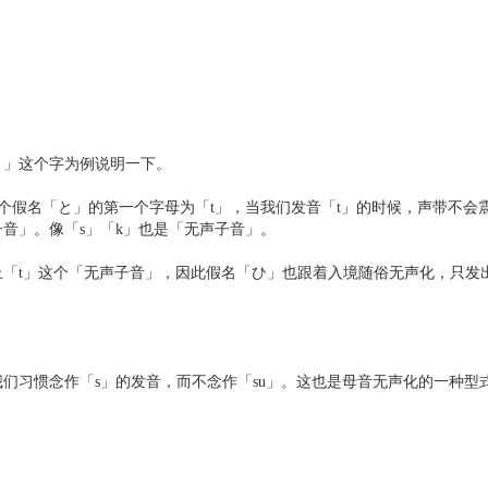
」这个字为例说明一下。
个假名「と」的第一个字母为「t」，当我们发音「t」的时候，声带不会
子音」。像「s」「k」也是「无声子音」。
t」这个「无声子音」，因此假名「ひ」也跟着入境随俗无声化，只发
习惯念作「s」的发音，而不念作「su」。这也是母音无声化的一种型