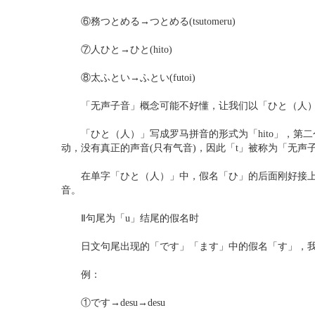
⑥務つとめる→つとめる(tsutomeru)
⑦人ひと→ひと(hito)
⑧太ふとい→ふとい(futoi)
「无声子音」概念可能不好懂，让我们以「ひと（人）
「ひと（人）」写成罗马拼音的形式为「hito」，第二
动，没有真正的声音(只有气音)，因此「t」被称为「无声
在单字「ひと（人）」中，假名「ひ」的后面刚好接上「
音。
Ⅱ句尾为「u」结尾的假名时
日文句尾出现的「です」「ます」中的假名「す」，我们
例：
①です→desu→desu