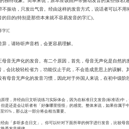
语发音时的独特现象。简单来说，原本应该由声带振动发音的某些假名(
声带不振动，只发出气音。经由这样的发音方式，说话者可以不用
的目的(特别是那些本来就不容易发音的字汇)。
等字汇
异，请聆听声音档，会更容易理解。
正母音无声化的发音。有二个原因，首先，母音无声化是自然的
音，会比较轻松省力，功能仅止于此，不会造成意思上的误解。
没有母音无声化的发音习惯，因此对于外国人来说，在初中级阶
理，并经由日文听说练习实际体会，因为在标准日文发音(标准语)中，
，但是还是会让听者有「好像哪里怪怪」的感觉。整体来说，如果你属于
至95%，那么这一部分将会相当重要。
经由「多听多念日文」。你可以针对下面所举的例字进行发音，比较母
然熟悉发音规律。