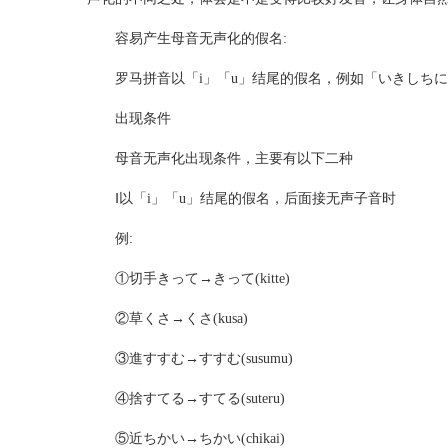
容易产生母音无声化的假名:
罗马拼音以「i」「u」结尾的假名，例如「いきしちに
出现条件
母音无声化出现条件，主要有以下二种
Ⅰ以「i」「u」结尾的假名，后面接无声子音时
例:
①切手きって→きって(kitte)
②草くさ→くさ(kusa)
③進すすむ→すすむ(susumu)
④捨すてる→すてる(suteru)
⑤近ちかい→ちかい(chikai)