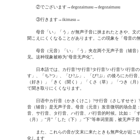
②でございます→degozaimasu→degozaimasu
③行きます→ikimasu→
母音「い」「う」が無声子音に挟まれたときや、文の
聞こえにくくなることがあります。この現象を「母音の
母音（元音）「い」「う」夹在两个无声子音（辅音）
见。这种现象被称为“母音无声化”。
日本語では、カ行音?サ行音?タ行音?ハ行音?パ行音の
す」、「ち?つ」、「ひ?ふ」、「ぴ?ぷ」の後ろにカ行
（好き）」「きく（聞く）」「くさ（草）」「つき（月
て聞き取りにくくなります。
日语中カ行音（かきくけこ）?サ行音（さしすせそ）?
音（辅音）是无声子音。母音（元音）发音微弱的场合是：「
音、サ行音、タ行音、ハ行音、パ行音的时候。比如：「すき
（月）」“月”「した（下）」“下”等单词里面，被无声子
また、これらの音が文末に来たときも無声化が起こりや
化します