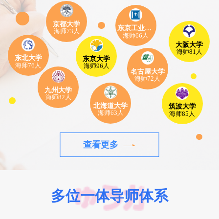
京都大学
东京工业大学
海师73人
海师66人
大阪大学
海师81人
东北大学
东京大学
海师76人
海师96人
名古屋大学
海师72人
九州大学
海师82人
北海道大学
筑波大学
海师63人
海师85人
查看更多
多位一体导师体系