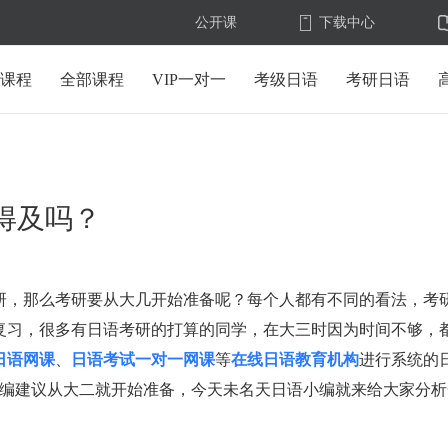
公开课
下载中心
U课程
全部课程
VIP一对一
考级日语
考研日语
得及吗？
研，那么考研要从大几开始准备呢？每个人都有不同的看法，考
始复习，很多有日语考研的打算的同学，在大三时因为时间不够，
日语网课
、
日语考试一对一网课
等
在线日语教育机构
进行系统的
小编建议从大二就开始准备，今天未名天日语小编就来给大家分析