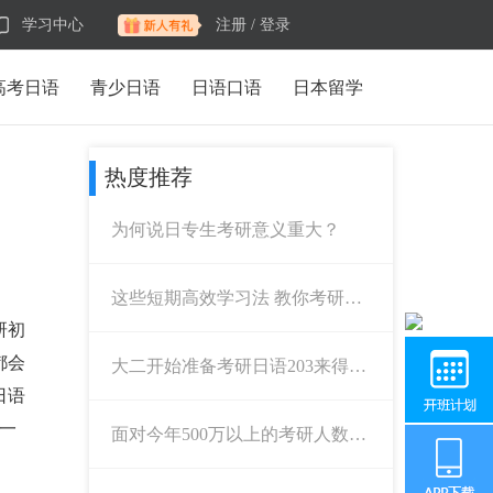
学习中心
注册 /
登录
高考日语
青少日语
日语口语
日本留学
热度推荐
为何说日专生考研意义重大？
这些短期高效学习法 教你考研日
语一锤定音！
研初
都会
大二开始准备考研日语203来得及
吗？
日语
一
面对今年500万以上的考研人数，
同学们应该如何准备？