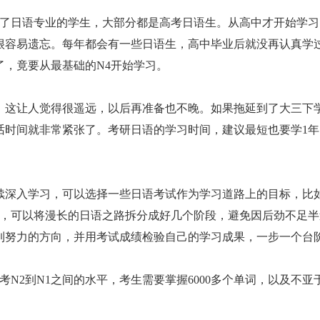
除了日语专业的学生，大部分都是高考日语生。从高中才开始学习
很容易遗忘。每年都会有一些日语生，高中毕业后就没再认真学
，竟要从最基础的N4开始学习。
份，这让人觉得很遥远，以后再准备也不晚。如果拖延到了大三下
话时间就非常紧张了。考研日语的学习时间，建议最短也要学1年
续深入学习，可以选择一些日语考试作为学习道路上的目标，比
后，可以将漫长的日语之路拆分成好几个阶段，避免因后劲不足半
到努力的方向，并用考试成绩检验自己的学习成果，一步一个台
考N2到N1之间的水平，考生需要掌握6000多个单词，以及不亚