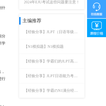
2024年EJU考试这些问题要注意！
到什
主编推荐
【经验分享】JLPT（日语等级考
间分
试）--高分经验分享
所学
【N1模拟题】N1模拟题
【经验分享】学霸们的JLPT高分
满分经验神总结
集，
【经验分享】JLPT日语能力考日
进行
语阅读高分攻略
【经验分享】学霸のN1满分经验
文：坚持就是胜利