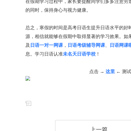
在假期学习过程中，家长要提醒同学们多多注意劳
的同时，保持身心与视力健康。
总之，寒假的时间是高考日语生提升日语水平的好
源，相信就能够在假期中取得显著的学习效果。
如
及
日语一对一网课
，
日语考级辅导网课
、
日语网课
息。
学习日语认准
未名天日语学校
！
点击 →
这里
← 测
上一篇