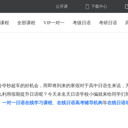
公开课
下载中心
U课程
全部课程
VIP一对一
考级日语
考研日语
分夺秒超车的好机会，而即将到来的寒假对于高中日语生来说，
么利用假期提升日语呢？今天未名天日语学校小编就来给同学们
、
一对一日语在线学习课程
、
在线日语高考辅导机构
等
在线日语