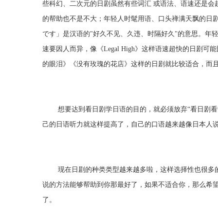
些科幻、二次元的日剧虽然有些词汇 或语法、语速还是会
的帮助也不是不大；年轻人时髦用语、口头禅满天飘的日剧
です」是汉语的"好久不见、久违、时隔好久"的意思。年
速要因人而异，像《Legal High》这样语速超快的日
的眼泪》《没有玫瑰的花店》这样的日剧就比较适合，而
想要达到看日剧学日语的目的，就必须放弃“看日剧看热
己的日语听力就这样提高了，自己的口语越来越像日本人
现在日剧的种类类型越来越多啦，这样选择性也很多的
说的方法能够帮助到你那最好了，如果不适合你，那么希
了。