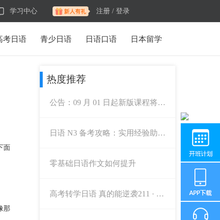
学习中心
注册 /
登录
高考日语
青少日语
日语口语
日本留学
热度推荐
公告：09 月 01 日起新版课程将正
式启用
日语 N3 备考攻略：实用经验助力
通关
下面
零基础日语作文如何提升
高考转学日语 真的能逆袭211 · 98
5吗？
像那