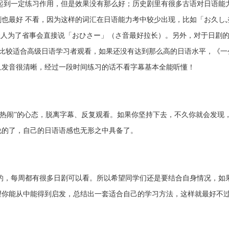
起到一定练习作用，但是效果没有那么好；历史剧里有很多古语对日语能
也最好 不看，因为这样的词汇在日语能力考中较少出现，比如「お久し
轻人为了省事会直接说「おひさー」（さ音最好拉长）。另外，对于日剧
剧可能比较适合高级日语学习者观看，如果还没有达到那么高的日语水平，《一
且发音很清晰，经过一段时间练习的话不看字幕基本全能听懂！
闹”的心态，脱离字幕、反复观看。如果你坚持下去，不久你就会发现
说的了，自己的日语语感也无形之中具备了。
，每周都有很多日剧可以看。所以希望同学们还是要结合自身情况，如
望你能从中能得到启发，总结出一套适合自己的学习方法，这样就最好不