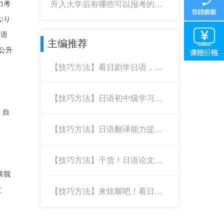
力考
升入大学后有哪些可以报考的日
语考试
ぶり
的语
主编推荐
公升
【技巧方法】看日剧学日语，你
也能成大神
【技巧方法】日语初中级学习者
应该知道的学习方法
，自
【技巧方法】日语翻译能力提高
秘籍
【技巧方法】干货！日语论文的
写作技巧
果我
过
【技巧方法】来炫耀吧！看日剧
照样学日语