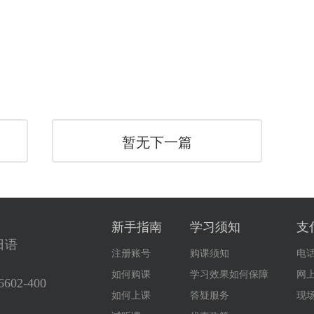
暂无下一篇
新手指南
学习须知
支
日语
注册账号
购课须知
电
如何购课
学习效果如何保障
网
6602-400
如何上课
答疑服务
现