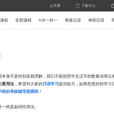
公开课
下载中心
U课程
全部课程
VIP一对一
考级日语
考研日语
法
词本身不是特别容易理解，我们不能按照中文汉字的数量词用法
主要用法
，希望对大家的
日语学习
提供助力，如果想更好的学习
学校的考级辅导面授班
！
外一种是副词性用法。