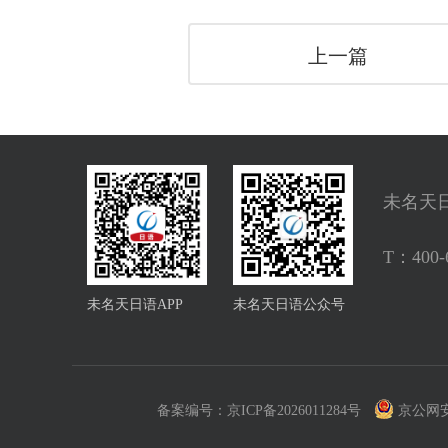
上一篇
未名天
T：
400-
未名天日语APP
未名天日语公众号
备案编号：
京ICP备2026011284号
京公网安备