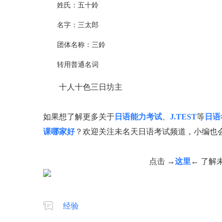
姓氏：五十鈴
名字：三太郎
团体名称：三鈴
转用普通名词
十人十色三日坊主
如果想了解更多关于
日语能力考试
、
J.TEST
等
日语
课哪家好
？欢迎关注未名天日语考试频道，小编也
点击 →
这里
← 了解
经验