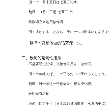
例：十一月十五日は七五三です。
翻译：11月15日是“七五三”节。
⑤数词充当连用修饰语。
例：彼がすることなら、千に一つの間違いもあるま
翻译：要是他做的话万无一失。
二、数词的副词性用法
不需要通过助词，直接修饰用言，做状语。
例：十年経てば、この辺もたいぶ変わるでしょう。
翻译：过十年这一带也会发生很大变化吧。
转用专有名词
地名：四万十川（日本高知县西部渡川水系的干流）