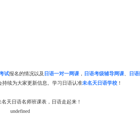
考试
报名的情况以及
日语一对一网课
，
日语考级辅导网课
、
日语
会持续为大家更新信息。
学习日语认准
未名天日语学校
！
未名天日语名师班课表，日语走起来！