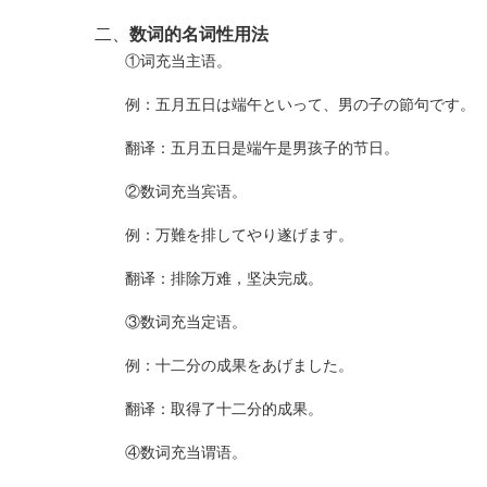
二、
数词的名词性用法
①词充当主语。
例：五月五日は端午といって、男の子の節句です。
翻译：五月五日是端午是男孩子的节日。
②数词充当宾语。
例：万難を排してやり遂げます。
翻译：排除万难，坚决完成。
③数词充当定语。
例：十二分の成果をあげました。
翻译：取得了十二分的成果。
④数词充当谓语。