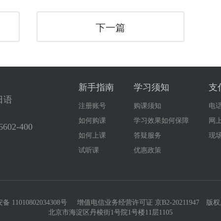
下一篇
新手指南
学习须知
支
日语
注册账号
购课须知
电
如何购课
学习效果如何保障
网
6602-400
如何上课
答疑服务
现
试听课
优惠政策
 11010802034308号
增值电信业务经营许可证 京B2-20211947
版权
北京市海淀区丹棱街1号院1号楼11层1105