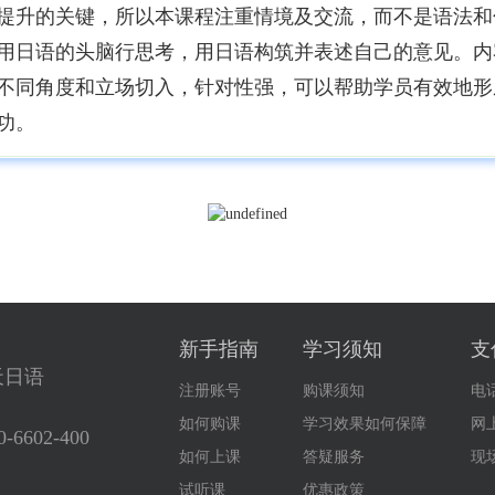
语提升的关键，所以本课程注重情境及交流，而不是语法
用日语的头脑行思考，用日语构筑并表述自己的意见。内
不同角度和立场切入，针对性强，可以帮助学员有效地形
功。
新手指南
学习须知
支
天日语
注册账号
购课须知
电
如何购课
学习效果如何保障
网
0-6602-400
如何上课
答疑服务
现
试听课
优惠政策