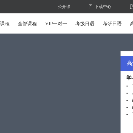
公开课
下载中心
U课程
全部课程
VIP一对一
考级日语
考研日语
高
学