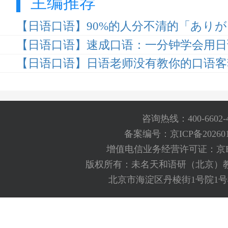
主编推荐
【日语口语】90%的人分不清的「あり
【日语口语】速成口语：一分钟学会用日
【日语口语】日语老师没有教你的口语客
咨询热线：400-6602-
备案编号：京ICP备202601
增值电信业务经营许可证：京B2-2
版权所有：未名天和语研（北京）
北京市海淀区丹棱街1号院1号楼