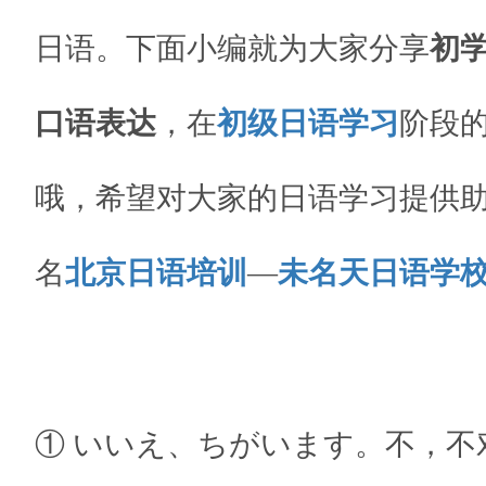
日语。下面小编就为大家分享
初
口语表达
，在
初级日语学习
阶段
哦，希望对大家的日语学习提供
名
北京日语培训
—
未名天日语学
① いいえ、ちがいます。不，不