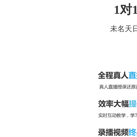
1对
未名天